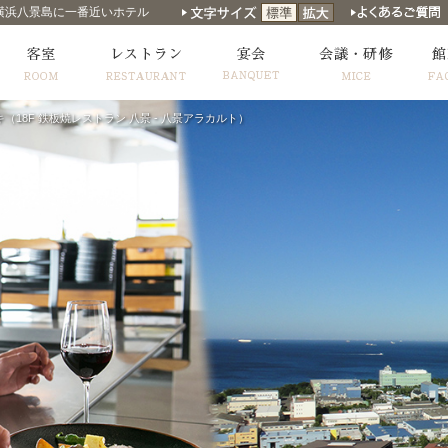
横浜八景島に一番近いホテル
（18F 鉄板焼レストラン 八景 - 八景アラカルト）