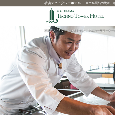
横浜テクノタワーホテル
全室高層階の眺め。
横浜テクノタワー
›
レストラン
›
アニバーサリーケーキ