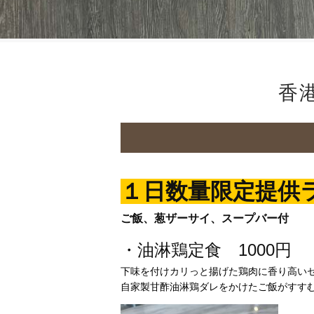
香港
１日数量限定提供
ご飯、葱ザーサイ、スープバー付
・油淋鶏定食 1000円
下味を付けカリっと揚げた鶏肉に香り高い
自家製甘酢油淋鶏ダレをかけたご飯がすす